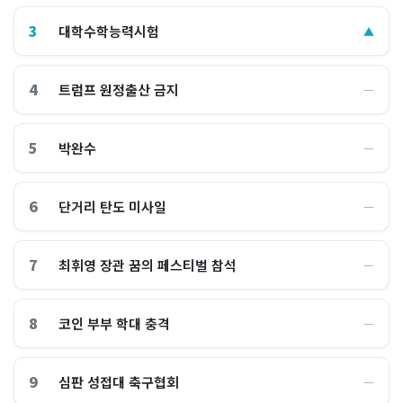
3
대학수학능력시험
▲
4
트럼프 원정출산 금지
―
5
박완수
―
6
단거리 탄도 미사일
―
7
최휘영 장관 꿈의 페스티벌 참석
―
8
코인 부부 학대 충격
―
9
심판 성접대 축구협회
―