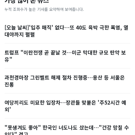
가장 많이 본 뉴스
누적 조회수가 높은 기사를 요약하여 보여줍니다.
[오늘 날씨]'입추 매직' 없다…또 40도 육박 극한 폭염, 열
대야까지 펄펄
트럼프 "이란전쟁 곧 끝날 것…미군 막대한 규모 탄약 보
유"
과천경마장 그린벨트 해제 절차 진행중…용산 등 서울은
진통
여당끼리도 미묘한 입장차…장관들 맞붙은 '주52시간 예
외'
"못생겨도 좋아" 한국인 너도나도 샀는데…"건강 망칠 수
있다" 경고, ...