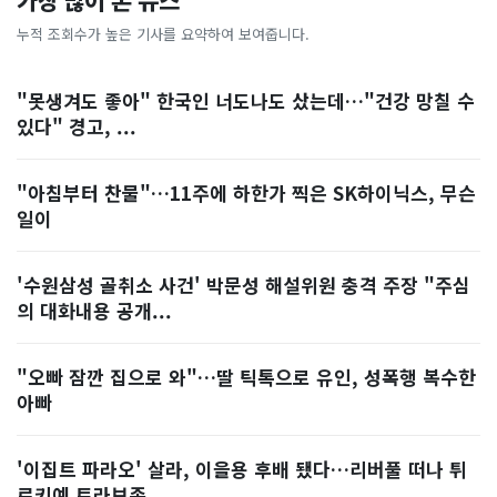
가장 많이 본 뉴스
누적 조회수가 높은 기사를 요약하여 보여줍니다.
"못생겨도 좋아" 한국인 너도나도 샀는데…"건강 망칠 수
있다" 경고, ...
"아침부터 찬물"…11주에 하한가 찍은 SK하이닉스, 무슨
일이
'수원삼성 골취소 사건' 박문성 해설위원 충격 주장 "주심
의 대화내용 공개...
"오빠 잠깐 집으로 와"…딸 틱톡으로 유인, 성폭행 복수한
아빠
'이집트 파라오' 살라, 이을용 후배 됐다…리버풀 떠나 튀
르키예 트라브존...