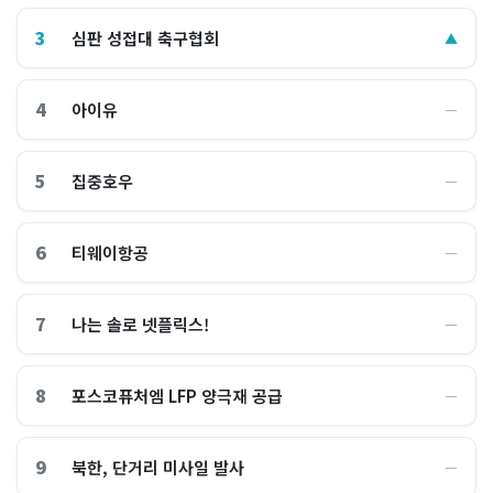
3
심판 성접대 축구협회
▲
4
아이유
―
5
집중호우
―
6
티웨이항공
―
7
나는 솔로 넷플릭스!
―
8
포스코퓨처엠 LFP 양극재 공급
―
9
북한, 단거리 미사일 발사
―