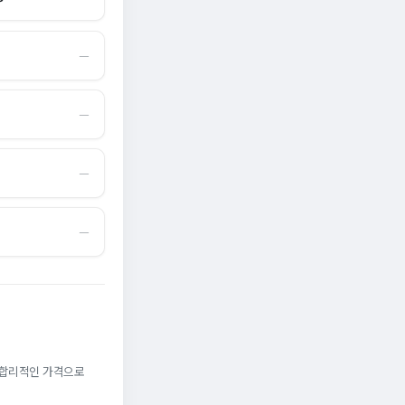
―
―
―
―
. 합리적인 가격으로