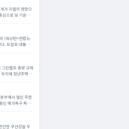
온도계가 지열의 영향으
 중심으로 낮 기온이
 반박 (워싱턴=연합뉴
했다. 트럼프 대통령
으로 그린벨트 총량 규제
옥 부지에 청년주택”
서울본부에서 열린 주한
 중인 메가특구 특별
 편안한 쿠션감을 무