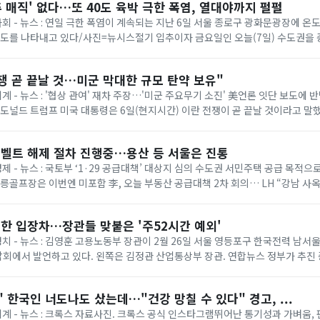
추 매직' 없다…또 40도 육박 극한 폭염, 열대야까지 펄펄
 사회 - 뉴스 : 연일 극한 폭염이 계속되는 지난 6일 서울 종로구 광화문광장에 
온도를 나타내고 있다/사진=뉴시스절기 입추이자 금요일인 오늘(7일) 수도권을
다. 기상청에 따르면 이날은 ...
쟁 곧 끝날 것…미군 막대한 규모 탄약 보유"
세계 - 뉴스 : '협상 관여' 재차 주장…'미군 주요무기 소진' 美언론 잇단 보도에
= 도널드 트럼프 미국 대통령은 6일(현지시간) 이란 전쟁이 곧 끝날 것이라고 말
명령 서명식에서 취재진과...
벨트 해제 절차 진행중…용산 등 서울은 진통
경제 - 뉴스 : 국토부 ‘1·29 공급대책’ 대상지 심의 수도권 서민주택 공급 목적
태릉골프장은 이번엔 미포함 李, 오늘 부동산 공급대책 2차 회의… LH “강남 사
 등 올해 1·...
한 입장차…장관들 맞붙은 '주52시간 예외'
 정치 - 뉴스 : 김영훈 고용노동부 장관이 2월 26일 서울 영등포구 한국전력 남
회에서 발언하고 있다. 왼쪽은 김정관 산업통상부 장관. 연합뉴스 정부가 추진
상한 ‘주 52시간제 특례’가 정...
 한국인 너도나도 샀는데…"건강 망칠 수 있다" 경고, ...
 세계 - 뉴스 : 크록스 자료사진. 크록스 공식 인스타그램뛰어난 통기성과 가벼움,