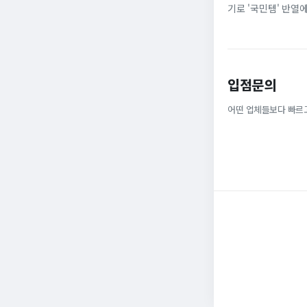
기로 '국민템' 반열
넓은 발볼과 부드러운
입점문의
어떤 업체들보다 빠르