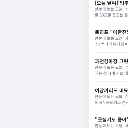
[오늘 날씨]'입
한눈에 보는 오늘 :
로 50도를 웃도는 
40도에 육박할 전망이
트럼프 "이란전
한눈에 보는 오늘 : 
스) 백나리 특파원 
은 이날 백악관 행정
과천경마장 그린
한눈에 보는 오늘 : 
푸는 첫 사례 서울 
정부가 경기 과천 경마장
여당끼리도 미묘
한눈에 보는 오늘 :
외국상공회의소 간담
법의 핵심 쟁점으로 부
"못생겨도 좋아"
한눈에 보는 오늘 :