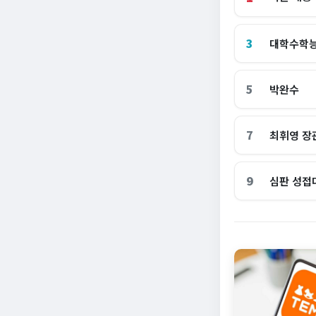
3
대학수학
5
박완수
7
최휘영 장
9
심판 성접