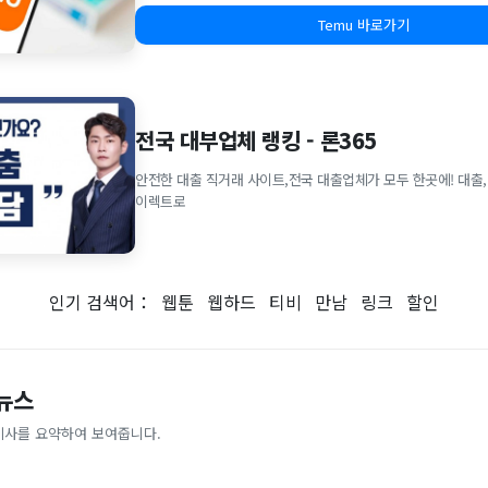
Temu 바로가기
전국 대부업체 랭킹 - 론365
안전한 대출 직거래 사이트,전국 대출업체가 모두 한곳에! 대출,
이렉트로
인기 검색어：
웹툰
웹하드
티비
만남
링크
할인
 뉴스
기사를 요약하여 보여줍니다.