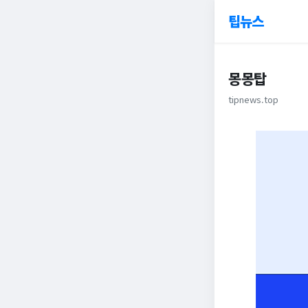
팁뉴스
몽몽탑
tipnews.top