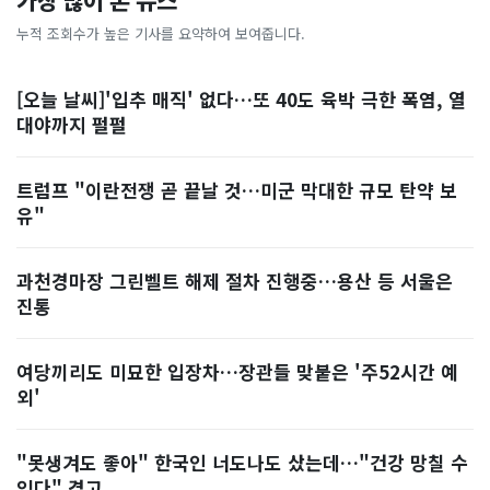
가장 많이 본 뉴스
누적 조회수가 높은 기사를 요약하여 보여줍니다.
[오늘 날씨]'입추 매직' 없다…또 40도 육박 극한 폭염, 열
대야까지 펄펄
트럼프 "이란전쟁 곧 끝날 것…미군 막대한 규모 탄약 보
유"
과천경마장 그린벨트 해제 절차 진행중…용산 등 서울은
진통
여당끼리도 미묘한 입장차…장관들 맞붙은 '주52시간 예
외'
"못생겨도 좋아" 한국인 너도나도 샀는데…"건강 망칠 수
있다" 경고, ...