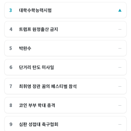
3
대학수학능력시험
▲
4
트럼프 원정출산 금지
―
5
박완수
―
6
단거리 탄도 미사일
―
7
최휘영 장관 꿈의 페스티벌 참석
―
8
코인 부부 학대 충격
―
9
심판 성접대 축구협회
―