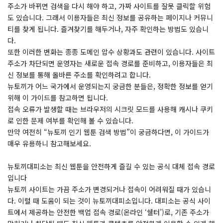
주소가 바뀌면 검색을 다시 해야 하고, 가짜 사이트를 잘못 클릭할 위험
도 있습니다. 그래서 이용자들은 최신 정보를 공유하는 페이지나 커뮤니
티를 찾게 됩니다. 즐겨찾기를 해두거나, 자주 확인하는 방법도 있습니
다.
또한 이러한 변화는 종종 도메인 압수 상황과도 관련이 있습니다. 사이트
주소가 차단되면 운영자는 새로운 접속 경로를 준비하고, 이용자들은 최
신 정보를 통해 올바른 주소를 확인하려고 합니다.
뉴토끼가 어느 국가에서 운영되는지 궁금한 분들은, 정확한 정보를 얻기
위해 이 가이드를 참고하면 됩니다.
접속 오류가 발생할 때는 브라우저의 시크릿 모드를 사용해 캐시나 쿠키
로 인한 문제 여부를 확인해 볼 수 있습니다.
만약 여전히 “뉴토끼 인기 웹툰 검색 방법”이 궁금하다면, 이 가이드가
매우 유용하니 참고해보세요.
뉴토끼대피소는 최신 웹툰을 안전하게 즐길 수 있는 공식 대체 접속 경로
입니다
뉴토끼 사이트는 가끔 주소가 변경되거나 접속이 어려워질 때가 있습니
다. 이럴 때 도움이 되는 것이 뉴토끼대피소입니다. 대피소는 공식 사이
트에서 제공하는 안전한 백업 접속 경로(온라인 ‘쉘터’)로, 기존 주소가