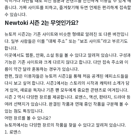
막히거나 차단될 때도 최신 웹툰과 콘텐츠를 안전하게 이용할 수 있게 해
줍니다. 가짜 사이트를 피하고, 즐겨찾기해 두면 언제든 편리하게 접속할
수 있습니다.
Newtoki 시즌 2는 무엇인가요?
뉴토끼 시즌2는 기존 사이트와 비슷한 형태로 알려진 또 다른 버전입니
다. 일부 사람들은 이를 “대체 주소” 또는 “보조 사이트”라고 부르기도
합니다.
이곳에서도 웹툰, 만화, 소설 등을 볼 수 있다고 알려져 있습니다. 구성과
기능은 기존 사이트와 크게 다르지 않다고 합니다. 다만 접속 주소와 이
름이 약간 달라 혼동하는 경우가 있습니다.
한편, 많은 이용자들은 뉴토끼 시즌1을 통해 처음 공개된 에피소드들을
다시 보고 싶어 합니다. 시즌1에서는 스토리의 시작과 캐릭터 소개가 담
겨 있어, 새로운 독자나 기존 팬 모두에게 중요한 콘텐츠로 여겨집니다.
시즌 2 역시 다양한 장르를 제공합니다. 로맨스, 액션, 판타지, 드라마 등
여러 선택지가 있습니다. 완결된 작품과 연재 중인 작품을 구분해 볼 수
있는 점도 특징입니다.
어떤 장르를 볼 수 있나요?
뉴토끼에서는 다양한 장르의 작품을 찾을 수 있다고 알려져 있습니다.
1. 로맨스