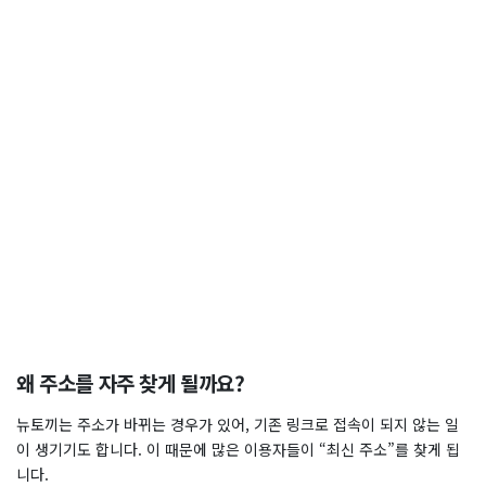
왜 주소를 자주 찾게 될까요?
뉴토끼는 주소가 바뀌는 경우가 있어, 기존 링크로 접속이 되지 않는 일
이 생기기도 합니다. 이 때문에 많은 이용자들이 “최신 주소”를 찾게 됩
니다.