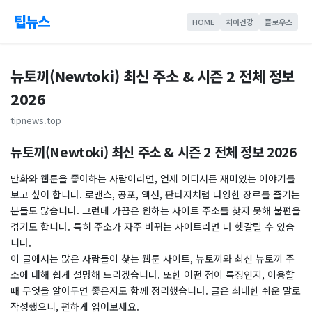
팁뉴스
HOME
치아건강
플로우스
뉴토끼(Newtoki) 최신 주소 & 시즌 2 전체 정보
2026
tipnews.top
뉴토끼(Newtoki) 최신 주소 & 시즌 2 전체 정보 2026
만화와 웹툰을 좋아하는 사람이라면, 언제 어디서든 재미있는 이야기를
보고 싶어 합니다. 로맨스, 공포, 액션, 판타지처럼 다양한 장르를 즐기는
분들도 많습니다. 그런데 가끔은 원하는 사이트 주소를 찾지 못해 불편을
겪기도 합니다. 특히 주소가 자주 바뀌는 사이트라면 더 헷갈릴 수 있습
니다.
이 글에서는 많은 사람들이 찾는 웹툰 사이트, 뉴토끼와 최신 뉴토끼 주
소에 대해 쉽게 설명해 드리겠습니다. 또한 어떤 점이 특징인지, 이용할
때 무엇을 알아두면 좋은지도 함께 정리했습니다. 글은 최대한 쉬운 말로
작성했으니, 편하게 읽어보세요.