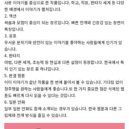
사랑 이야기를 중심으로 한 작품입니다. 학교, 직장, 판타지 세계 등 다양
한 배경에서 이야기가 펼쳐집니다.
2. 액션
싸움과 모험이 중심이 되는 장르입니다. 빠른 전개와 긴장감 있는 장면이
특징입니다.
3. 공포
무서운 분위기와 반전이 있는 이야기를 좋아하는 사람들에게 인기가 있
습니다.
4. 판타지
마법, 다른 세계, 초능력 등 현실과 다른 설정이 등장합니다. 한국에서 특
히 인기 있는 장르 중 하나입니다.
5. 완결 웹툰
이미 이야기가 끝난 작품을 한 번에 몰아서 볼 수 있습니다. 기다림 없이
정주행을 원하는 사람들에게 좋습니다.또 한 가지 중요한 점은 삭제된 웹
툰도 빠르게 다시 읽을 수 있다는 것입니다.
6. 일본 만화
일부 일본 만화도 함께 소개되는 경우가 있습니다. 한국 웹툰과 다른 그
림체와 전개 방식을 즐길 수 있습니다.