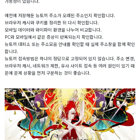
가능성이 있습니다.
예전에 저장해둔 뉴토끼 주소가 오래된 주소인지 확인합니다.
브라우저 캐시와 쿠키를 정리한 뒤 다시 확인합니다.
모바일 데이터와 와이파이 환경을 나누어 비교합니다.
PC와 모바일에서 같은 증상이 반복되는지 확인합니다.
뉴토끼 대피소 또는 주소모음 안내를 확인할 때 실제 주소창을 함께 확인
합니다.
뉴토끼 접속방법은 하나의 정답으로 고정되어 있지 않습니다. 주소 변경,
브라우저 캐시, 네트워크 제한, 유사 사이트 접속 등 여러 원인이 있기 때
문에 문제 상황을 먼저 구분하는 것이 좋습니다.